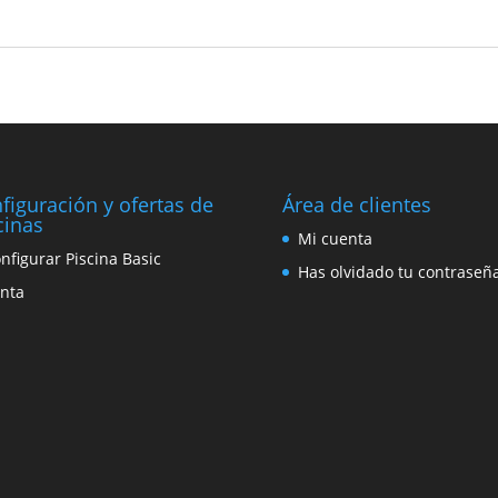
figuración y ofertas de
Área de clientes
cinas
Mi cuenta
nfigurar Piscina Basic
Has olvidado tu contraseñ
nta