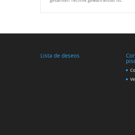
gesamten Technik gewährleistet ist.
Lista de deseos
Con
pis
Co
Ve