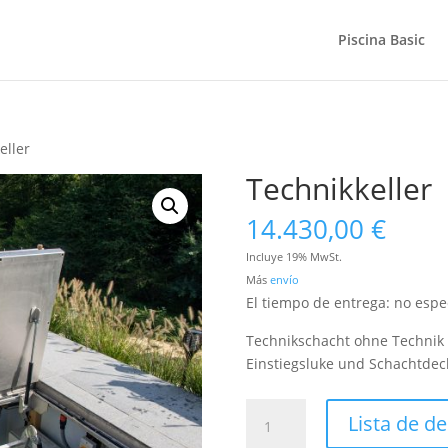
Piscina Basic
eller
Technikkeller
14.430,00
€
Incluye 19% MwSt.
Más
envío
El tiempo de entrega: no espe
Technikschacht ohne Technik
Einstiegsluke und Schachtdeck
Technikkeller
Lista de d
Menge