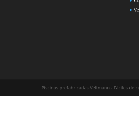
Co
Ve
Piscinas prefabricadas Veltmann - Fáciles de c