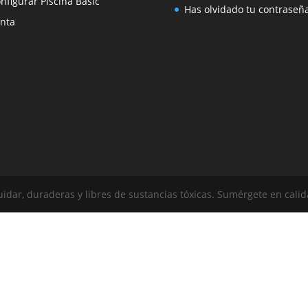
nfigurar Piscina Basic
Has olvidado tu contraseñ
nta
uidar, duraderas y libres de sustancias tóxicas. Sumérgete en calid