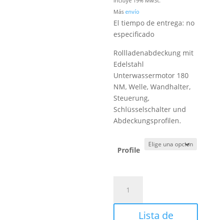
Incluye 19% MwSt.
bis
Más
envío
14.200
El tiempo de entrega: no
especificado
Rollladenabdeckung mit
Edelstahl
Unterwassermotor 180
NM, Welle, Wandhalter,
Steuerung,
Schlüsselschalter und
Abdeckungsprofilen.
Profile
Rollladenabdeckung
für
Becken
Lista de
in