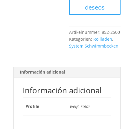
2,8
deseos
m
x
5,8
m
Artikelnummer:
852-2500
Menge
Kategorien:
Rollladen
,
System Schwimmbecken
Información adicional
Información adicional
Profile
weiß, solar