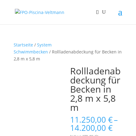
Startseite
/
System
Schwimmbecken
/ Rollladenabdeckung für Becken in
2,8 m x 5,8 m
Rollladenab
deckung für
Becken in
2,8 m x 5,8
m
11.250,00
€
–
Preis
14.200,00
€
11.250