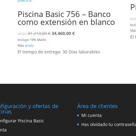
P
Piscina Basic 756 – Banco
como extensión en blanco
DES
Inc
Má
Ursprünglicher
Aktueller
41.210,00
€
34.460,00
€
DESDE:
El
Preis
Preis
Incluye 19% MwSt.
Más
envío
war:
ist:
El tiempo de entrega: 30 Días laborables
41.210,00 €
34.460,00 €.
figuración y ofertas de
Área de clientes
cinas
Mi cuenta
nfigurar Piscina Basic
Has olvidado tu contraseñ
nta