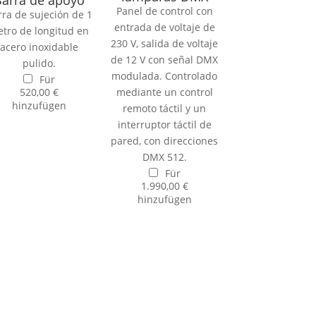
arra de apoyo
Panel de control con
rra de sujeción de 1
entrada de voltaje de
tro de longitud en
230 V, salida de voltaje
acero inoxidable
de 12 V con señal DMX
pulido.
modulada. Controlado
Für
520,00
€
mediante un control
hinzufügen
remoto táctil y un
interruptor táctil de
pared, con direcciones
DMX 512.
Für
1.990,00
€
hinzufügen