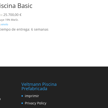
iscina Basic
25.700,00
€
DE:
luye 19% MwSt.
s
envío
 tiempo de entrega: 6 semanas
Veltmann Piscina
Prefabricada
imprimir
a
Privacy Policy