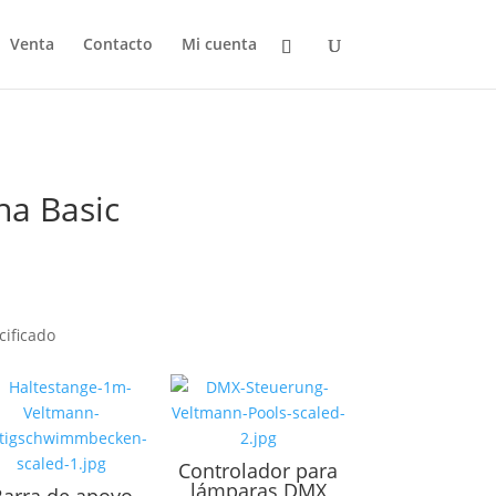
Venta
Contacto
Mi cuenta
na Basic
cificado
Controlador para
lámparas DMX