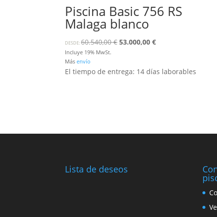
Piscina Basic 756 RS
Malaga blanco
Ursprünglicher
Aktueller
60.540,00
€
53.000,00
€
DESDE:
Preis
Preis
Incluye 19% MwSt.
Más
envío
war:
ist:
El tiempo de entrega: 14 días laborables
60.540,00 €
53.000,00 €.
Lista de deseos
Con
pis
Co
Ve